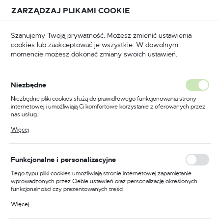
Przejdź do treści.
Przejdź do menu.
Przejdź do wyszukiwarki.
ZARZĄDZAJ PLIKAMI COOKIE
USTAWIENIA REGIONALNE
Szanujemy Twoją prywatność. Możesz zmienić ustawienia
cookies lub zaakceptować je wszystkie. W dowolnym
Lokalizacja
momencie możesz dokonać zmiany swoich ustawień.
Polska
Odzież trudnopalna
Kombinezony trudnopalne
Język
Niezbędne
polski
Poprzedni
Następny
Niezbędne pliki cookies służą do prawidłowego funkcjonowania strony
internetowej i umożliwiają Ci komfortowe korzystanie z oferowanych przez
Waluta
nas usług.
Kombinezon trudnopalny i
Polski złoty (PLN)
Pliki cookies odpowiadają na podejmowane przez Ciebie działania w celu
Więcej
m.in. dostosowania Twoich ustawień preferencji prywatności, logowania czy
antystatyczny 350g, kolor
wypełniania formularzy. Dzięki plikom cookies strona, z której korzystasz,
może działać bez zakłóceń.
niebieski, rozmiar XS
ZAPISZ
Funkcjonalne i personalizacyjne
Tego typu pliki cookies umożliwiają stronie internetowej zapamiętanie
wprowadzonych przez Ciebie ustawień oraz personalizację określonych
funkcjonalności czy prezentowanych treści.
Dzięki tym plikom cookies możemy zapewnić Ci większy komfort
Więcej
korzystania z funkcjonalności naszej strony poprzez dopasowanie jej do
Twoich indywidualnych preferencji. Wyrażenie zgody na funkcjonalne i