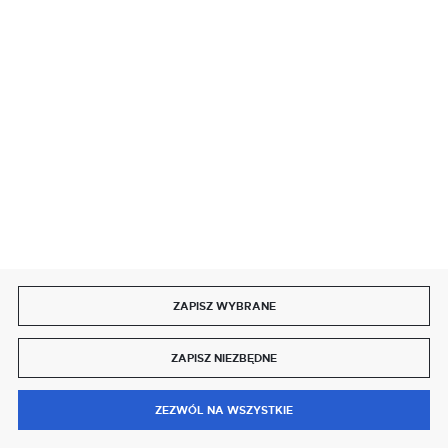
SZYBKA DOSTAWA
DOŁĄCZ DO NAS
ZAPISZ WYBRANE
Copyright by delmet.pl
ZAPISZ NIEZBĘDNE
Agencja interaktywna
[ti]
Powered by
2ClickShop®
0
ZEZWÓL NA WSZYSTKIE
MENU
SZUKAJ
SCHOWEK
MOJE KONTO
KOSZYK