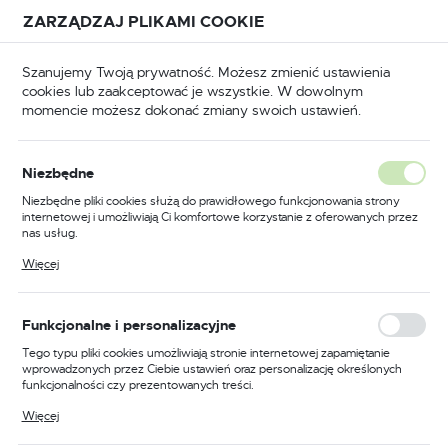
Przejdź do treści.
Przejdź do menu.
Przejdź do wyszukiwarki.
ZARZĄDZAJ PLIKAMI COOKIE
USTAWIENIA REGIONALNE
Szanujemy Twoją prywatność. Możesz zmienić ustawienia
cookies lub zaakceptować je wszystkie. W dowolnym
Lokalizacja
momencie możesz dokonać zmiany swoich ustawień.
Polska
Odzież trudnopalna
Kombinezony trudnopalne
Język
Niezbędne
polski
Poprzedni
Następny
Niezbędne pliki cookies służą do prawidłowego funkcjonowania strony
internetowej i umożliwiają Ci komfortowe korzystanie z oferowanych przez
Waluta
nas usług.
Kombinezon trudnopalny i
Polski złoty (PLN)
Pliki cookies odpowiadają na podejmowane przez Ciebie działania w celu
Więcej
m.in. dostosowania Twoich ustawień preferencji prywatności, logowania czy
antystatyczny 350g, kolor
wypełniania formularzy. Dzięki plikom cookies strona, z której korzystasz,
może działać bez zakłóceń.
niebieski, rozmiar XXXL
ZAPISZ
Funkcjonalne i personalizacyjne
Tego typu pliki cookies umożliwiają stronie internetowej zapamiętanie
wprowadzonych przez Ciebie ustawień oraz personalizację określonych
funkcjonalności czy prezentowanych treści.
Dzięki tym plikom cookies możemy zapewnić Ci większy komfort
Więcej
korzystania z funkcjonalności naszej strony poprzez dopasowanie jej do
Twoich indywidualnych preferencji. Wyrażenie zgody na funkcjonalne i