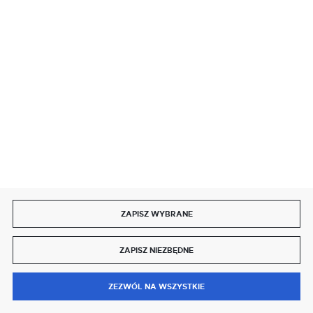
SZYBKA DOSTAWA
DOŁĄCZ DO NAS
ZAPISZ WYBRANE
Copyright by delmet.pl
ZAPISZ NIEZBĘDNE
Agencja interaktywna
[ti]
Powered by
2ClickShop®
0
ZEZWÓL NA WSZYSTKIE
MENU
SZUKAJ
SCHOWEK
MOJE KONTO
KOSZYK