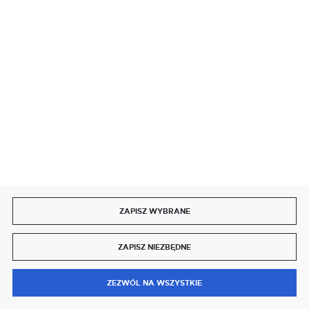
SZYBKA DOSTAWA
DOŁĄCZ DO NAS
ZAPISZ WYBRANE
Copyright by delmet.pl
ZAPISZ NIEZBĘDNE
Agencja interaktywna
[ti]
Powered by
2ClickShop®
0
ZEZWÓL NA WSZYSTKIE
MENU
SZUKAJ
SCHOWEK
MOJE KONTO
KOSZYK