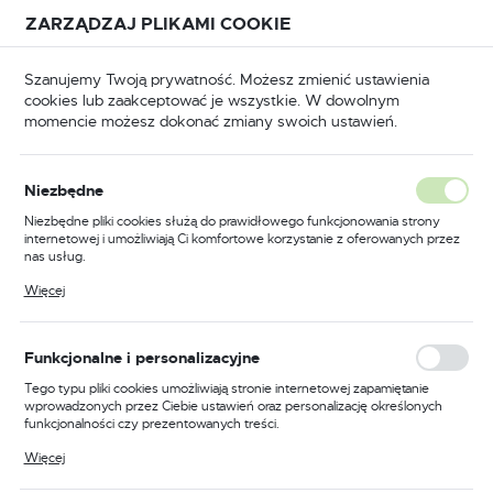
Przejdź do treści.
Przejdź do menu.
Przejdź do wyszukiwarki.
ZARZĄDZAJ PLIKAMI COOKIE
USTAWIENIA REGIONALNE
Szanujemy Twoją prywatność. Możesz zmienić ustawienia
cookies lub zaakceptować je wszystkie. W dowolnym
Lokalizacja
momencie możesz dokonać zmiany swoich ustawień.
Polska
Odzież trudnopalna
Kombinezony trudnopalne
Język
Niezbędne
polski
Poprzedni
Następny
Niezbędne pliki cookies służą do prawidłowego funkcjonowania strony
internetowej i umożliwiają Ci komfortowe korzystanie z oferowanych przez
Waluta
nas usług.
Kombinezon trudnopalny i
Polski złoty (PLN)
Pliki cookies odpowiadają na podejmowane przez Ciebie działania w celu
Więcej
m.in. dostosowania Twoich ustawień preferencji prywatności, logowania czy
antystatyczny 350g, kolor
wypełniania formularzy. Dzięki plikom cookies strona, z której korzystasz,
może działać bez zakłóceń.
szary, rozmiar XS
ZAPISZ
Funkcjonalne i personalizacyjne
Tego typu pliki cookies umożliwiają stronie internetowej zapamiętanie
wprowadzonych przez Ciebie ustawień oraz personalizację określonych
funkcjonalności czy prezentowanych treści.
Dzięki tym plikom cookies możemy zapewnić Ci większy komfort
Więcej
korzystania z funkcjonalności naszej strony poprzez dopasowanie jej do
Twoich indywidualnych preferencji. Wyrażenie zgody na funkcjonalne i