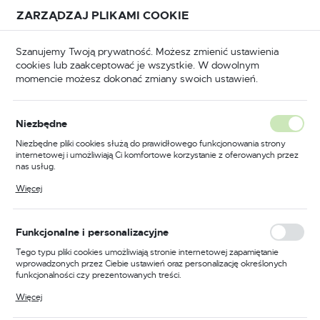
Przejdź do treści.
Przejdź do menu.
Przejdź do wyszukiwarki.
ZARZĄDZAJ PLIKAMI COOKIE
USTAWIENIA REGIONALNE
Szanujemy Twoją prywatność. Możesz zmienić ustawienia
cookies lub zaakceptować je wszystkie. W dowolnym
Lokalizacja
momencie możesz dokonać zmiany swoich ustawień.
Polska
Odzież trudnopalna
Kombinezony trudnopalne
Język
Niezbędne
polski
Poprzedni
Następny
Niezbędne pliki cookies służą do prawidłowego funkcjonowania strony
internetowej i umożliwiają Ci komfortowe korzystanie z oferowanych przez
Waluta
nas usług.
Kombinezon trudnopalny i
Polski złoty (PLN)
Pliki cookies odpowiadają na podejmowane przez Ciebie działania w celu
Więcej
m.in. dostosowania Twoich ustawień preferencji prywatności, logowania czy
antystatyczny 350g, kolor
wypełniania formularzy. Dzięki plikom cookies strona, z której korzystasz,
może działać bez zakłóceń.
szary, rozmiar XXL
ZAPISZ
Funkcjonalne i personalizacyjne
Tego typu pliki cookies umożliwiają stronie internetowej zapamiętanie
wprowadzonych przez Ciebie ustawień oraz personalizację określonych
funkcjonalności czy prezentowanych treści.
Dzięki tym plikom cookies możemy zapewnić Ci większy komfort
Więcej
korzystania z funkcjonalności naszej strony poprzez dopasowanie jej do
Twoich indywidualnych preferencji. Wyrażenie zgody na funkcjonalne i