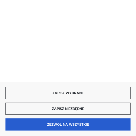
SZYBKA DOSTAWA
DOŁĄCZ DO NAS
ZAPISZ WYBRANE
Copyright by delmet.pl
ZAPISZ NIEZBĘDNE
Agencja interaktywna
[ti]
Powered by
2ClickShop®
0
ZEZWÓL NA WSZYSTKIE
MENU
SZUKAJ
SCHOWEK
MOJE KONTO
KOSZYK