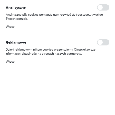
personalizacyjne pliki cookies gwarantuje dostępność większej ilości funkcji
na stronie.
Analityczne
Analityczne pliki cookies pomagają nam rozwijać się i dostosowywać do
Twoich potrzeb.
Cookies analityczne pozwalają na uzyskanie informacji w zakresie
Więcej
wykorzystywania witryny internetowej, miejsca oraz częstotliwości, z jaką
odwiedzane są nasze serwisy www. Dane pozwalają nam na ocenę
naszych serwisów internetowych pod względem ich popularności wśród
użytkowników. Zgromadzone informacje są przetwarzane w formie
Reklamowe
zanonimizowanej. Wyrażenie zgody na analityczne pliki cookies gwarantuje
dostępność wszystkich funkcjonalności.
Dzięki reklamowym plikom cookies prezentujemy Ci najciekawsze
informacje i aktualności na stronach naszych partnerów.
Promocyjne pliki cookies służą do prezentowania Ci naszych komunikatów
Więcej
na podstawie analizy Twoich upodobań oraz Twoich zwyczajów
dotyczących przeglądanej witryny internetowej. Treści promocyjne mogą
pojawić się na stronach podmiotów trzecich lub firm będących naszymi
partnerami oraz innych dostawców usług. Firmy te działają w charakterze
pośredników prezentujących nasze treści w postaci wiadomości, ofert,
komunikatów mediów społecznościowych.
Kod produktu:
PW FR513RBRM
Kod producenta:
FR513RBRM
EAN:
5036108486489