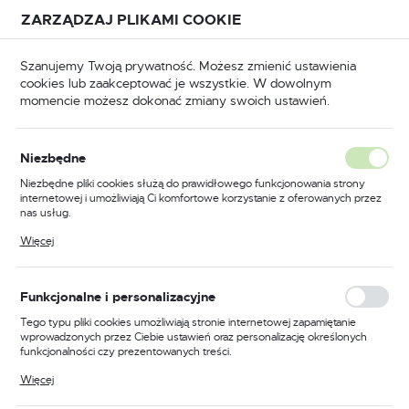
Przejdź do treści.
Przejdź do menu.
Przejdź do wyszukiwarki.
ZARZĄDZAJ PLIKAMI COOKIE
USTAWIENIA REGIONALNE
Szanujemy Twoją prywatność. Możesz zmienić ustawienia
cookies lub zaakceptować je wszystkie. W dowolnym
Lokalizacja
momencie możesz dokonać zmiany swoich ustawień.
Polska
Odzież trudnopalna
Kombinezony trudnopalne
Język
Niezbędne
polski
Poprzedni
Następny
Niezbędne pliki cookies służą do prawidłowego funkcjonowania strony
internetowej i umożliwiają Ci komfortowe korzystanie z oferowanych przez
Waluta
nas usług.
Trudnopalny kombinezon
Polski złoty (PLN)
Pliki cookies odpowiadają na podejmowane przez Ciebie działania w celu
Więcej
m.in. dostosowania Twoich ustawień preferencji prywatności, logowania czy
chemoodporny, kolor
wypełniania formularzy. Dzięki plikom cookies strona, z której korzystasz,
może działać bez zakłóceń.
niebieski, rozmiar M
ZAPISZ
Funkcjonalne i personalizacyjne
Tego typu pliki cookies umożliwiają stronie internetowej zapamiętanie
wprowadzonych przez Ciebie ustawień oraz personalizację określonych
funkcjonalności czy prezentowanych treści.
Dzięki tym plikom cookies możemy zapewnić Ci większy komfort
Więcej
korzystania z funkcjonalności naszej strony poprzez dopasowanie jej do
Twoich indywidualnych preferencji. Wyrażenie zgody na funkcjonalne i