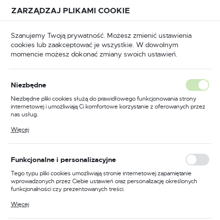
Przejdź do treści.
Przejdź do menu.
Przejdź do wyszukiwarki.
ZARZĄDZAJ PLIKAMI COOKIE
USTAWIENIA REGIONALNE
Szanujemy Twoją prywatność. Możesz zmienić ustawienia
cookies lub zaakceptować je wszystkie. W dowolnym
Lokalizacja
momencie możesz dokonać zmiany swoich ustawień.
Polska
Odzież trudnopalna
Kombinezony trudnopalne
Język
Niezbędne
polski
Poprzedni
Następny
Niezbędne pliki cookies służą do prawidłowego funkcjonowania strony
internetowej i umożliwiają Ci komfortowe korzystanie z oferowanych przez
Waluta
nas usług.
Trudnopalny kombinezon
Polski złoty (PLN)
Pliki cookies odpowiadają na podejmowane przez Ciebie działania w celu
Więcej
m.in. dostosowania Twoich ustawień preferencji prywatności, logowania czy
chemoodporny, kolor
wypełniania formularzy. Dzięki plikom cookies strona, z której korzystasz,
może działać bez zakłóceń.
niebieski, rozmiar S
ZAPISZ
Funkcjonalne i personalizacyjne
Tego typu pliki cookies umożliwiają stronie internetowej zapamiętanie
wprowadzonych przez Ciebie ustawień oraz personalizację określonych
funkcjonalności czy prezentowanych treści.
Dzięki tym plikom cookies możemy zapewnić Ci większy komfort
Więcej
korzystania z funkcjonalności naszej strony poprzez dopasowanie jej do
Twoich indywidualnych preferencji. Wyrażenie zgody na funkcjonalne i