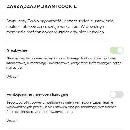
Przejdź do treści.
Przejdź do menu.
Przejdź do wyszukiwarki.
ZARZĄDZAJ PLIKAMI COOKIE
USTAWIENIA REGIONALNE
Szanujemy Twoją prywatność. Możesz zmienić ustawienia
cookies lub zaakceptować je wszystkie. W dowolnym
Lokalizacja
momencie możesz dokonać zmiany swoich ustawień.
Polska
Odzież trudnopalna
Kombinezony trudnopalne
Język
Niezbędne
polski
Poprzedni
Następny
Niezbędne pliki cookies służą do prawidłowego funkcjonowania strony
internetowej i umożliwiają Ci komfortowe korzystanie z oferowanych przez
Waluta
nas usług.
Trudnopalny kombinezon
Polski złoty (PLN)
Pliki cookies odpowiadają na podejmowane przez Ciebie działania w celu
Więcej
m.in. dostosowania Twoich ustawień preferencji prywatności, logowania czy
chemoodporny, kolor szary,
wypełniania formularzy. Dzięki plikom cookies strona, z której korzystasz,
może działać bez zakłóceń.
rozmiar L
ZAPISZ
Funkcjonalne i personalizacyjne
Tego typu pliki cookies umożliwiają stronie internetowej zapamiętanie
wprowadzonych przez Ciebie ustawień oraz personalizację określonych
funkcjonalności czy prezentowanych treści.
Dzięki tym plikom cookies możemy zapewnić Ci większy komfort
Więcej
korzystania z funkcjonalności naszej strony poprzez dopasowanie jej do
Twoich indywidualnych preferencji. Wyrażenie zgody na funkcjonalne i