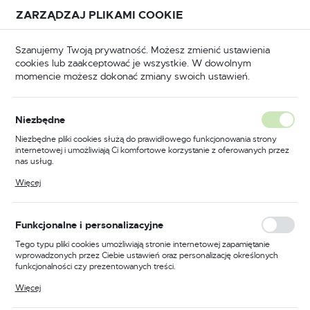
Przejdź do treści.
Przejdź do menu.
Przejdź do wyszukiwarki.
ZARZĄDZAJ PLIKAMI COOKIE
USTAWIENIA REGIONALNE
Szanujemy Twoją prywatność. Możesz zmienić ustawienia
cookies lub zaakceptować je wszystkie. W dowolnym
Lokalizacja
momencie możesz dokonać zmiany swoich ustawień.
Polska
Odzież trudnopalna
Kombinezony trudnopalne
Język
Niezbędne
polski
Poprzedni
Następny
Niezbędne pliki cookies służą do prawidłowego funkcjonowania strony
internetowej i umożliwiają Ci komfortowe korzystanie z oferowanych przez
Waluta
nas usług.
Trudnopalny kombinezon
Polski złoty (PLN)
Pliki cookies odpowiadają na podejmowane przez Ciebie działania w celu
Więcej
m.in. dostosowania Twoich ustawień preferencji prywatności, logowania czy
chemoodporny, kolor szary,
wypełniania formularzy. Dzięki plikom cookies strona, z której korzystasz,
może działać bez zakłóceń.
rozmiar S
ZAPISZ
Funkcjonalne i personalizacyjne
Tego typu pliki cookies umożliwiają stronie internetowej zapamiętanie
wprowadzonych przez Ciebie ustawień oraz personalizację określonych
funkcjonalności czy prezentowanych treści.
Dzięki tym plikom cookies możemy zapewnić Ci większy komfort
Więcej
korzystania z funkcjonalności naszej strony poprzez dopasowanie jej do
Twoich indywidualnych preferencji. Wyrażenie zgody na funkcjonalne i