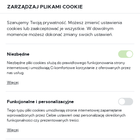
Przejdź do treści.
Przejdź do menu.
Przejdź do wyszukiwarki.
ZARZĄDZAJ PLIKAMI COOKIE
USTAWIENIA REGIONALNE
Szanujemy Twoją prywatność. Możesz zmienić ustawienia
cookies lub zaakceptować je wszystkie. W dowolnym
Lokalizacja
momencie możesz dokonać zmiany swoich ustawień.
Polska
BHP
Odzież trudnopalna
Koszulki trudnopalne
Język
Niezbędne
polski
Poprzedni
Następny
Niezbędne pliki cookies służą do prawidłowego funkcjonowania strony
internetowej i umożliwiają Ci komfortowe korzystanie z oferowanych przez
Waluta
nas usług.
Trudnopalna koszulka
Polski złoty (PLN)
Pliki cookies odpowiadają na podejmowane przez Ciebie działania w celu
Więcej
m.in. dostosowania Twoich ustawień preferencji prywatności, logowania czy
multiochronna PW3
wypełniania formularzy. Dzięki plikom cookies strona, z której korzystasz,
może działać bez zakłóceń.
Modaflame Knit, kolor
ZAPISZ
Funkcjonalne i personalizacyjne
żółty/czarny, rozmiar M
Tego typu pliki cookies umożliwiają stronie internetowej zapamiętanie
wprowadzonych przez Ciebie ustawień oraz personalizację określonych
funkcjonalności czy prezentowanych treści.
Dzięki tym plikom cookies możemy zapewnić Ci większy komfort
Więcej
korzystania z funkcjonalności naszej strony poprzez dopasowanie jej do
Twoich indywidualnych preferencji. Wyrażenie zgody na funkcjonalne i