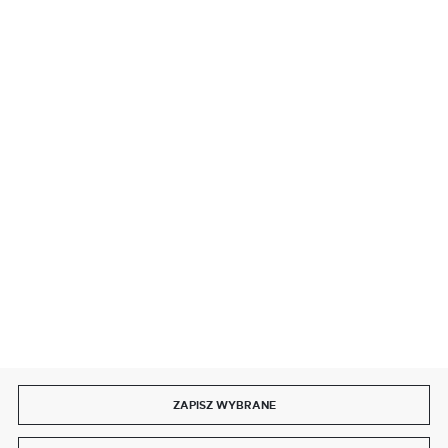
BEZPIECZNE PŁATNOŚCI
SZYBKA DOSTAWA
DOŁĄCZ DO NAS
ZAPISZ WYBRANE
Copyright by delmet.pl