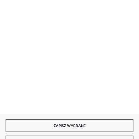
BEZPIECZNE PŁATNOŚCI
SZYBKA DOSTAWA
DOŁĄCZ DO NAS
ZAPISZ WYBRANE
Copyright by delmet.pl