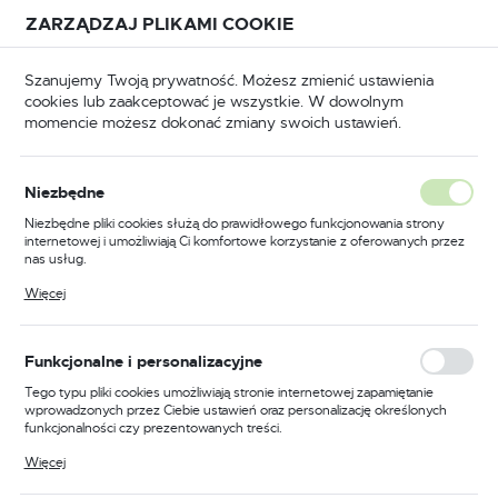
Przejdź do treści.
Przejdź do menu.
Przejdź do wyszukiwarki.
ZARZĄDZAJ PLIKAMI COOKIE
USTAWIENIA REGIONALNE
Szanujemy Twoją prywatność. Możesz zmienić ustawienia
cookies lub zaakceptować je wszystkie. W dowolnym
Lokalizacja
momencie możesz dokonać zmiany swoich ustawień.
Polska
BHP
Odzież trudnopalna
Koszulki trudnopalne
Język
Niezbędne
polski
Poprzedni
Następny
Niezbędne pliki cookies służą do prawidłowego funkcjonowania strony
internetowej i umożliwiają Ci komfortowe korzystanie z oferowanych przez
Waluta
nas usług.
Trudnopalna koszulka
Polski złoty (PLN)
Pliki cookies odpowiadają na podejmowane przez Ciebie działania w celu
Więcej
m.in. dostosowania Twoich ustawień preferencji prywatności, logowania czy
multiochronna PW3
wypełniania formularzy. Dzięki plikom cookies strona, z której korzystasz,
może działać bez zakłóceń.
Modaflame Knit, kolor
ZAPISZ
Funkcjonalne i personalizacyjne
żółty/czarny, rozmiar XXXL
Tego typu pliki cookies umożliwiają stronie internetowej zapamiętanie
wprowadzonych przez Ciebie ustawień oraz personalizację określonych
funkcjonalności czy prezentowanych treści.
Dzięki tym plikom cookies możemy zapewnić Ci większy komfort
Więcej
korzystania z funkcjonalności naszej strony poprzez dopasowanie jej do
Twoich indywidualnych preferencji. Wyrażenie zgody na funkcjonalne i