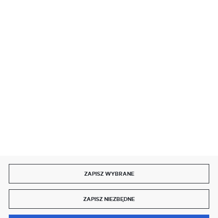
BEZPIECZNE PŁATNOŚCI
SZYBKA DOSTAWA
DOŁĄCZ DO NAS
ZAPISZ WYBRANE
Copyright by delmet.pl
ZAPISZ NIEZBĘDNE
Agencja interaktywna
[ti]
Powered by
2ClickShop®
0