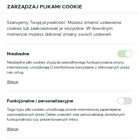
Przejdź do treści.
Przejdź do menu.
Przejdź do wyszukiwarki.
ZARZĄDZAJ PLIKAMI COOKIE
USTAWIENIA REGIONALNE
Szanujemy Twoją prywatność. Możesz zmienić ustawienia
cookies lub zaakceptować je wszystkie. W dowolnym
Lokalizacja
momencie możesz dokonać zmiany swoich ustawień.
Polska
BHP
Odzież trudnopalna
Koszulki trudnopalne
Język
Niezbędne
polski
Poprzedni
Następny
Niezbędne pliki cookies służą do prawidłowego funkcjonowania strony
internetowej i umożliwiają Ci komfortowe korzystanie z oferowanych przez
Waluta
nas usług.
Dwukolorowa koszulka polo
Polski złoty (PLN)
Pliki cookies odpowiadają na podejmowane przez Ciebie działania w celu
Więcej
m.in. dostosowania Twoich ustawień preferencji prywatności, logowania czy
mOdaflame trudnopalna i
wypełniania formularzy. Dzięki plikom cookies strona, z której korzystasz,
może działać bez zakłóceń.
antystatyczna, kolor
ZAPISZ
Funkcjonalne i personalizacyjne
żółty/granatowy, rozmiar M
Tego typu pliki cookies umożliwiają stronie internetowej zapamiętanie
wprowadzonych przez Ciebie ustawień oraz personalizację określonych
funkcjonalności czy prezentowanych treści.
Dzięki tym plikom cookies możemy zapewnić Ci większy komfort
Więcej
korzystania z funkcjonalności naszej strony poprzez dopasowanie jej do
Twoich indywidualnych preferencji. Wyrażenie zgody na funkcjonalne i