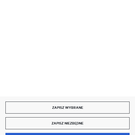
BEZPIECZNE PŁATNOŚCI
SZYBKA DOSTAWA
DOŁĄCZ DO NAS
ZAPISZ WYBRANE
Copyright by delmet.pl
ZAPISZ NIEZBĘDNE
Agencja interaktywna
[ti]
Powered by
2ClickShop®
0