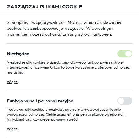
Przejdź do treści.
Przejdź do menu.
Przejdź do wyszukiwarki.
ZARZĄDZAJ PLIKAMI COOKIE
USTAWIENIA REGIONALNE
Szanujemy Twoją prywatność. Możesz zmienić ustawienia
cookies lub zaakceptować je wszystkie. W dowolnym
Lokalizacja
momencie możesz dokonać zmiany swoich ustawień.
Polska
BHP
Odzież trudnopalna
Koszulki trudnopalne
Język
Niezbędne
polski
Poprzedni
Następny
Niezbędne pliki cookies służą do prawidłowego funkcjonowania strony
internetowej i umożliwiają Ci komfortowe korzystanie z oferowanych przez
Waluta
nas usług.
Dwukolorowa koszulka polo
Polski złoty (PLN)
Pliki cookies odpowiadają na podejmowane przez Ciebie działania w celu
Więcej
m.in. dostosowania Twoich ustawień preferencji prywatności, logowania czy
mOdaflame trudnopalna i
wypełniania formularzy. Dzięki plikom cookies strona, z której korzystasz,
może działać bez zakłóceń.
antystatyczna, kolor
ZAPISZ
Funkcjonalne i personalizacyjne
żółty/granatowy, rozmiar XL
Tego typu pliki cookies umożliwiają stronie internetowej zapamiętanie
wprowadzonych przez Ciebie ustawień oraz personalizację określonych
funkcjonalności czy prezentowanych treści.
Dzięki tym plikom cookies możemy zapewnić Ci większy komfort
Więcej
korzystania z funkcjonalności naszej strony poprzez dopasowanie jej do
Twoich indywidualnych preferencji. Wyrażenie zgody na funkcjonalne i