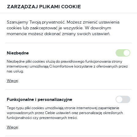
Przejdź do treści.
Przejdź do menu.
Przejdź do wyszukiwarki.
ZARZĄDZAJ PLIKAMI COOKIE
USTAWIENIA REGIONALNE
Szanujemy Twoją prywatność. Możesz zmienić ustawienia
cookies lub zaakceptować je wszystkie. W dowolnym
Lokalizacja
momencie możesz dokonać zmiany swoich ustawień.
Polska
BHP
Odzież trudnopalna
Koszulki trudnopalne
Język
Niezbędne
polski
Poprzedni
Następny
Niezbędne pliki cookies służą do prawidłowego funkcjonowania strony
internetowej i umożliwiają Ci komfortowe korzystanie z oferowanych przez
Waluta
nas usług.
Koszulka trudnopalna Polo z
Polski złoty (PLN)
Pliki cookies odpowiadają na podejmowane przez Ciebie działania w celu
Więcej
m.in. dostosowania Twoich ustawień preferencji prywatności, logowania czy
długimi rękawami, kolor
wypełniania formularzy. Dzięki plikom cookies strona, z której korzystasz,
może działać bez zakłóceń.
żółty, rozmiar S
ZAPISZ
Funkcjonalne i personalizacyjne
Tego typu pliki cookies umożliwiają stronie internetowej zapamiętanie
wprowadzonych przez Ciebie ustawień oraz personalizację określonych
funkcjonalności czy prezentowanych treści.
Dzięki tym plikom cookies możemy zapewnić Ci większy komfort
Więcej
korzystania z funkcjonalności naszej strony poprzez dopasowanie jej do
Twoich indywidualnych preferencji. Wyrażenie zgody na funkcjonalne i