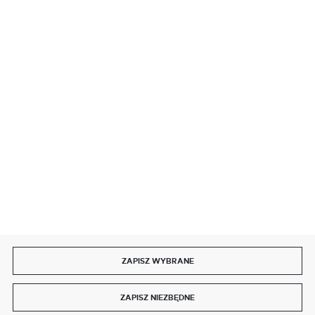
BEZPIECZNE PŁATNOŚCI
SZYBKA DOSTAWA
DOŁĄCZ DO NAS
ZAPISZ WYBRANE
Copyright by delmet.pl
ZAPISZ NIEZBĘDNE
Agencja interaktywna
[ti]
Powered by
2ClickShop®