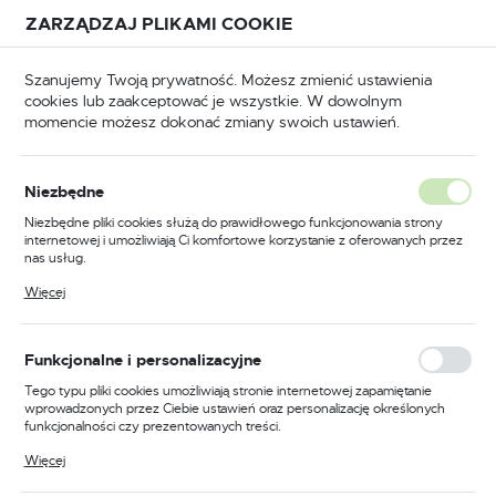
Przejdź do treści.
Przejdź do menu.
Przejdź do wyszukiwarki.
ZARZĄDZAJ PLIKAMI COOKIE
USTAWIENIA REGIONALNE
Szanujemy Twoją prywatność. Możesz zmienić ustawienia
cookies lub zaakceptować je wszystkie. W dowolnym
Lokalizacja
momencie możesz dokonać zmiany swoich ustawień.
Polska
BHP
Odzież trudnopalna
Koszulki trudnopalne
Język
Niezbędne
polski
Poprzedni
Następny
Niezbędne pliki cookies służą do prawidłowego funkcjonowania strony
internetowej i umożliwiają Ci komfortowe korzystanie z oferowanych przez
Waluta
nas usług.
Koszulka trudnopalna Polo z
Polski złoty (PLN)
Pliki cookies odpowiadają na podejmowane przez Ciebie działania w celu
Więcej
m.in. dostosowania Twoich ustawień preferencji prywatności, logowania czy
długimi rękawami, kolor
wypełniania formularzy. Dzięki plikom cookies strona, z której korzystasz,
może działać bez zakłóceń.
żółty, rozmiar XXL
ZAPISZ
Funkcjonalne i personalizacyjne
Tego typu pliki cookies umożliwiają stronie internetowej zapamiętanie
wprowadzonych przez Ciebie ustawień oraz personalizację określonych
funkcjonalności czy prezentowanych treści.
Dzięki tym plikom cookies możemy zapewnić Ci większy komfort
Więcej
korzystania z funkcjonalności naszej strony poprzez dopasowanie jej do
Twoich indywidualnych preferencji. Wyrażenie zgody na funkcjonalne i