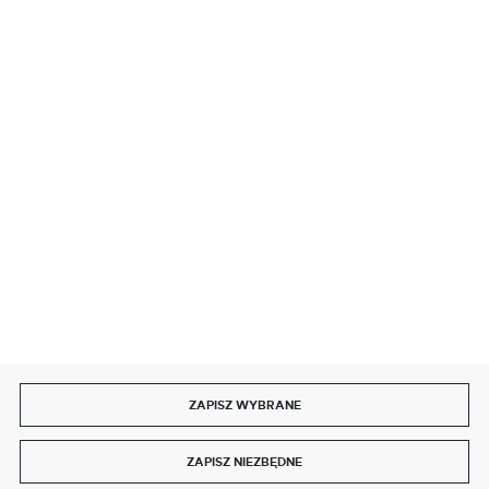
BEZPIECZNE PŁATNOŚCI
SZYBKA DOSTAWA
DOŁĄCZ DO NAS
ZAPISZ WYBRANE
Copyright by delmet.pl
ZAPISZ NIEZBĘDNE
Agencja interaktywna
[ti]
Powered by
2ClickShop®