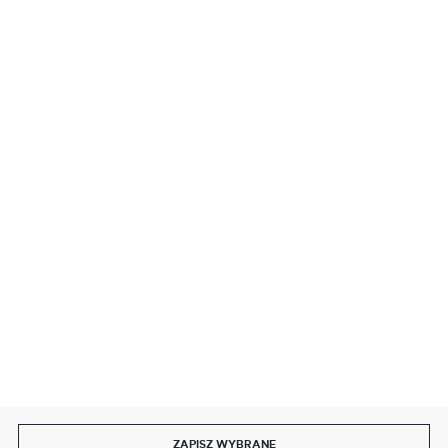
BEZPIECZNE PŁATNOŚCI
SZYBKA DOSTAWA
DOŁĄCZ DO NAS
ZAPISZ WYBRANE