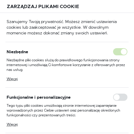
Przejdź do treści.
Przejdź do menu.
Przejdź do wyszukiwarki.
ZARZĄDZAJ PLIKAMI COOKIE
USTAWIENIA REGIONALNE
Szanujemy Twoją prywatność. Możesz zmienić ustawienia
cookies lub zaakceptować je wszystkie. W dowolnym
Lokalizacja
momencie możesz dokonać zmiany swoich ustawień.
Polska
Odzież trudnopalna
Kombinezony trudnopalne
Język
Niezbędne
polski
Poprzedni
Następny
Niezbędne pliki cookies służą do prawidłowego funkcjonowania strony
internetowej i umożliwiają Ci komfortowe korzystanie z oferowanych przez
Waluta
nas usług.
Kombinezon ocieplany
Polski złoty (PLN)
Pliki cookies odpowiadają na podejmowane przez Ciebie działania w celu
Więcej
m.in. dostosowania Twoich ustawień preferencji prywatności, logowania czy
trudnopalny i antystatyczny,
wypełniania formularzy. Dzięki plikom cookies strona, z której korzystasz,
może działać bez zakłóceń.
kolor niebieski, rozmiar L
ZAPISZ
Funkcjonalne i personalizacyjne
Tego typu pliki cookies umożliwiają stronie internetowej zapamiętanie
wprowadzonych przez Ciebie ustawień oraz personalizację określonych
funkcjonalności czy prezentowanych treści.
Dzięki tym plikom cookies możemy zapewnić Ci większy komfort
Więcej
korzystania z funkcjonalności naszej strony poprzez dopasowanie jej do
Twoich indywidualnych preferencji. Wyrażenie zgody na funkcjonalne i