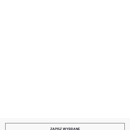
BEZPIECZNE PŁATNOŚCI
SZYBKA DOSTAWA
DOŁĄCZ DO NAS
ZAPISZ WYBRANE