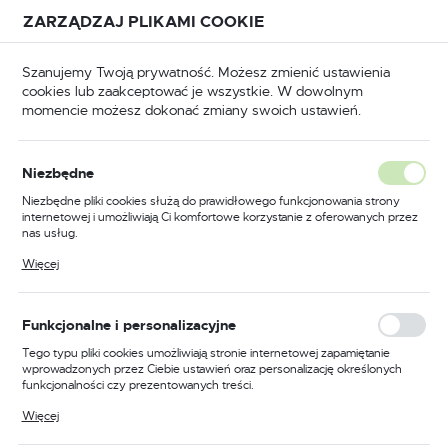
Przejdź do treści.
Przejdź do menu.
Przejdź do wyszukiwarki.
ZARZĄDZAJ PLIKAMI COOKIE
USTAWIENIA REGIONALNE
Szanujemy Twoją prywatność. Możesz zmienić ustawienia
cookies lub zaakceptować je wszystkie. W dowolnym
Lokalizacja
momencie możesz dokonać zmiany swoich ustawień.
Polska
Odzież trudnopalna
Kombinezony trudnopalne
Język
Niezbędne
polski
Poprzedni
Następny
Niezbędne pliki cookies służą do prawidłowego funkcjonowania strony
internetowej i umożliwiają Ci komfortowe korzystanie z oferowanych przez
Waluta
nas usług.
Kombinezon ocieplany
Polski złoty (PLN)
Pliki cookies odpowiadają na podejmowane przez Ciebie działania w celu
Więcej
m.in. dostosowania Twoich ustawień preferencji prywatności, logowania czy
trudnopalny i antystatyczny,
wypełniania formularzy. Dzięki plikom cookies strona, z której korzystasz,
może działać bez zakłóceń.
kolor niebieski, rozmiar XXXL
ZAPISZ
Funkcjonalne i personalizacyjne
Tego typu pliki cookies umożliwiają stronie internetowej zapamiętanie
wprowadzonych przez Ciebie ustawień oraz personalizację określonych
funkcjonalności czy prezentowanych treści.
Dzięki tym plikom cookies możemy zapewnić Ci większy komfort
Więcej
korzystania z funkcjonalności naszej strony poprzez dopasowanie jej do
Twoich indywidualnych preferencji. Wyrażenie zgody na funkcjonalne i