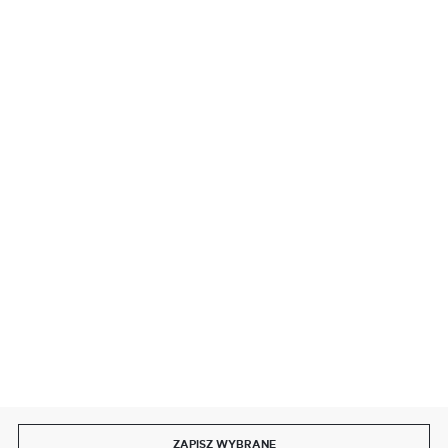
BEZPIECZNE PŁATNOŚCI
SZYBKA DOSTAWA
DOŁĄCZ DO NAS
ZAPISZ WYBRANE