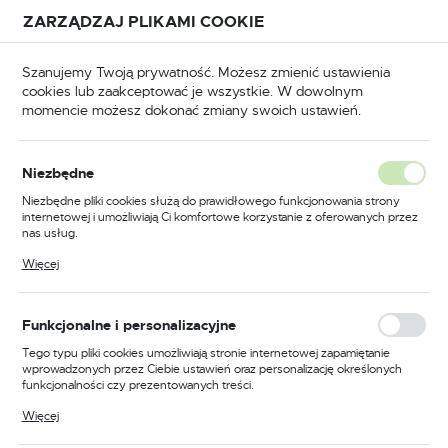
Przejdź do treści.
Przejdź do menu.
Przejdź do wyszukiwarki.
ZARZĄDZAJ PLIKAMI COOKIE
USTAWIENIA REGIONALNE
Szanujemy Twoją prywatność. Możesz zmienić ustawienia
cookies lub zaakceptować je wszystkie. W dowolnym
Lokalizacja
momencie możesz dokonać zmiany swoich ustawień.
Polska
Odzież trudnopalna
Kombinezony trudnopalne
Język
Niezbędne
polski
Poprzedni
Następny
Niezbędne pliki cookies służą do prawidłowego funkcjonowania strony
internetowej i umożliwiają Ci komfortowe korzystanie z oferowanych przez
Waluta
nas usług.
Kombinezon ocieplany
Polski złoty (PLN)
Pliki cookies odpowiadają na podejmowane przez Ciebie działania w celu
Więcej
m.in. dostosowania Twoich ustawień preferencji prywatności, logowania czy
trudnopalny i antystatyczny,
wypełniania formularzy. Dzięki plikom cookies strona, z której korzystasz,
może działać bez zakłóceń.
kolor niebieski, rozmiar M
ZAPISZ
Funkcjonalne i personalizacyjne
Tego typu pliki cookies umożliwiają stronie internetowej zapamiętanie
wprowadzonych przez Ciebie ustawień oraz personalizację określonych
funkcjonalności czy prezentowanych treści.
Dzięki tym plikom cookies możemy zapewnić Ci większy komfort
Więcej
korzystania z funkcjonalności naszej strony poprzez dopasowanie jej do
Twoich indywidualnych preferencji. Wyrażenie zgody na funkcjonalne i