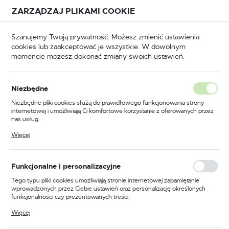
Przejdź do treści.
Przejdź do menu.
Przejdź do wyszukiwarki.
ZARZĄDZAJ PLIKAMI COOKIE
USTAWIENIA REGIONALNE
Szanujemy Twoją prywatność. Możesz zmienić ustawienia
cookies lub zaakceptować je wszystkie. W dowolnym
Lokalizacja
momencie możesz dokonać zmiany swoich ustawień.
Polska
Odzież trudnopalna
Kombinezony trudnopalne
Język
Niezbędne
polski
Poprzedni
Następny
Niezbędne pliki cookies służą do prawidłowego funkcjonowania strony
internetowej i umożliwiają Ci komfortowe korzystanie z oferowanych przez
Waluta
nas usług.
Kombinezon trudnopalny i
Polski złoty (PLN)
Pliki cookies odpowiadają na podejmowane przez Ciebie działania w celu
Więcej
m.in. dostosowania Twoich ustawień preferencji prywatności, logowania czy
antystatyczny 350g, kolor
wypełniania formularzy. Dzięki plikom cookies strona, z której korzystasz,
może działać bez zakłóceń.
pomarańczowy, rozmiar XL
ZAPISZ
Funkcjonalne i personalizacyjne
Tego typu pliki cookies umożliwiają stronie internetowej zapamiętanie
wprowadzonych przez Ciebie ustawień oraz personalizację określonych
funkcjonalności czy prezentowanych treści.
Dzięki tym plikom cookies możemy zapewnić Ci większy komfort
Więcej
korzystania z funkcjonalności naszej strony poprzez dopasowanie jej do
Twoich indywidualnych preferencji. Wyrażenie zgody na funkcjonalne i