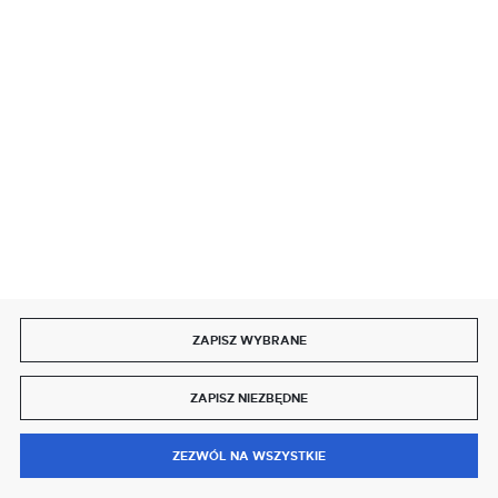
SZYBKA DOSTAWA
DOŁĄCZ DO NAS
ZAPISZ WYBRANE
Copyright by delmet.pl
ZAPISZ NIEZBĘDNE
Agencja interaktywna
[ti]
Powered by
2ClickShop®
0
ZEZWÓL NA WSZYSTKIE
MENU
SZUKAJ
SCHOWEK
MOJE KONTO
KOSZYK