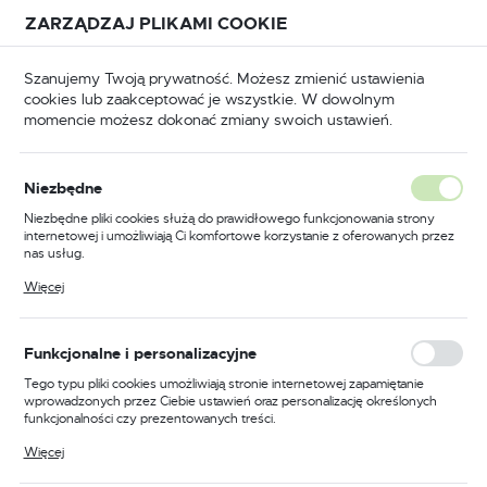
Przejdź do treści.
Przejdź do menu.
Przejdź do wyszukiwarki.
ZARZĄDZAJ PLIKAMI COOKIE
USTAWIENIA REGIONALNE
Szanujemy Twoją prywatność. Możesz zmienić ustawienia
cookies lub zaakceptować je wszystkie. W dowolnym
Lokalizacja
momencie możesz dokonać zmiany swoich ustawień.
Polska
Odzież trudnopalna
Kombinezony trudnopalne
Język
Niezbędne
polski
Poprzedni
Następny
Niezbędne pliki cookies służą do prawidłowego funkcjonowania strony
internetowej i umożliwiają Ci komfortowe korzystanie z oferowanych przez
Waluta
nas usług.
Kombinezon trudnopalny i
Polski złoty (PLN)
Pliki cookies odpowiadają na podejmowane przez Ciebie działania w celu
Więcej
m.in. dostosowania Twoich ustawień preferencji prywatności, logowania czy
antystatyczny 350g, kolor
wypełniania formularzy. Dzięki plikom cookies strona, z której korzystasz,
może działać bez zakłóceń.
pomarańczowy, rozmiar XS
ZAPISZ
Funkcjonalne i personalizacyjne
Tego typu pliki cookies umożliwiają stronie internetowej zapamiętanie
wprowadzonych przez Ciebie ustawień oraz personalizację określonych
funkcjonalności czy prezentowanych treści.
Dzięki tym plikom cookies możemy zapewnić Ci większy komfort
Więcej
korzystania z funkcjonalności naszej strony poprzez dopasowanie jej do
Twoich indywidualnych preferencji. Wyrażenie zgody na funkcjonalne i