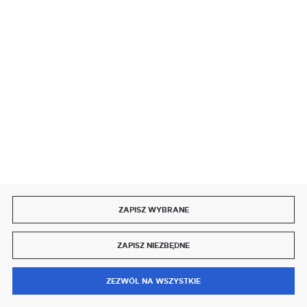
SZYBKA DOSTAWA
DOŁĄCZ DO NAS
ZAPISZ WYBRANE
Copyright by delmet.pl
ZAPISZ NIEZBĘDNE
Agencja interaktywna
[ti]
Powered by
2ClickShop®
0
ZEZWÓL NA WSZYSTKIE
MENU
SZUKAJ
SCHOWEK
MOJE KONTO
KOSZYK