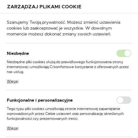
Przejdź do treści.
Przejdź do menu.
Przejdź do wyszukiwarki.
ZARZĄDZAJ PLIKAMI COOKIE
USTAWIENIA REGIONALNE
Szanujemy Twoją prywatność. Możesz zmienić ustawienia
cookies lub zaakceptować je wszystkie. W dowolnym
Lokalizacja
momencie możesz dokonać zmiany swoich ustawień.
Polska
Odzież trudnopalna
Kombinezony trudnopalne
Język
Niezbędne
polski
Poprzedni
Następny
Niezbędne pliki cookies służą do prawidłowego funkcjonowania strony
internetowej i umożliwiają Ci komfortowe korzystanie z oferowanych przez
Waluta
nas usług.
Kombinezon trudnopalny i
Polski złoty (PLN)
Pliki cookies odpowiadają na podejmowane przez Ciebie działania w celu
Więcej
m.in. dostosowania Twoich ustawień preferencji prywatności, logowania czy
antystatyczny 350g, kolor
wypełniania formularzy. Dzięki plikom cookies strona, z której korzystasz,
może działać bez zakłóceń.
pomarańczowy, rozmiar
ZAPISZ
Funkcjonalne i personalizacyjne
XXXL
Tego typu pliki cookies umożliwiają stronie internetowej zapamiętanie
wprowadzonych przez Ciebie ustawień oraz personalizację określonych
funkcjonalności czy prezentowanych treści.
Dzięki tym plikom cookies możemy zapewnić Ci większy komfort
Więcej
korzystania z funkcjonalności naszej strony poprzez dopasowanie jej do
Twoich indywidualnych preferencji. Wyrażenie zgody na funkcjonalne i