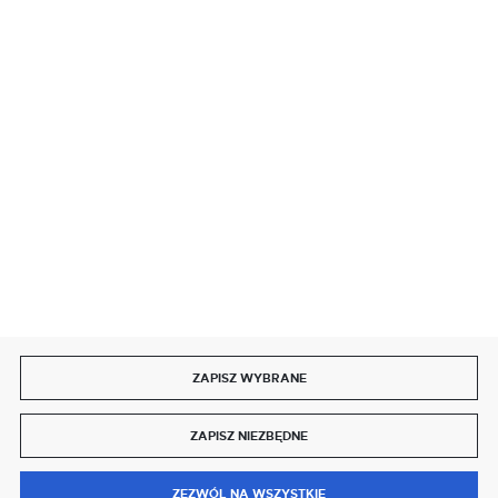
BEZPIECZNE PŁATNOŚCI
SZYBKA DOSTAWA
DOŁĄCZ DO NAS
ZAPISZ WYBRANE
Copyright by delmet.pl
ZAPISZ NIEZBĘDNE
Agencja interaktywna
[ti]
Powered by
2ClickShop®
0
ZEZWÓL NA WSZYSTKIE