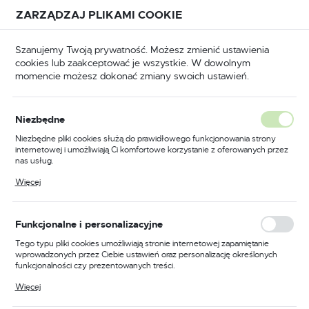
Przejdź do treści.
Przejdź do menu.
Przejdź do wyszukiwarki.
ZARZĄDZAJ PLIKAMI COOKIE
USTAWIENIA REGIONALNE
Szanujemy Twoją prywatność. Możesz zmienić ustawienia
cookies lub zaakceptować je wszystkie. W dowolnym
Lokalizacja
momencie możesz dokonać zmiany swoich ustawień.
Polska
Odzież trudnopalna
Kombinezony trudnopalne
Język
Niezbędne
polski
Poprzedni
Następny
Niezbędne pliki cookies służą do prawidłowego funkcjonowania strony
internetowej i umożliwiają Ci komfortowe korzystanie z oferowanych przez
Waluta
nas usług.
Kombinezon trudnopalny
Polski złoty (PLN)
Pliki cookies odpowiadają na podejmowane przez Ciebie działania w celu
Więcej
m.in. dostosowania Twoich ustawień preferencji prywatności, logowania czy
Bizflame Industry, kolor
wypełniania formularzy. Dzięki plikom cookies strona, z której korzystasz,
może działać bez zakłóceń.
granatowy, rozmiar 4XL
ZAPISZ
Funkcjonalne i personalizacyjne
Tego typu pliki cookies umożliwiają stronie internetowej zapamiętanie
wprowadzonych przez Ciebie ustawień oraz personalizację określonych
funkcjonalności czy prezentowanych treści.
Dzięki tym plikom cookies możemy zapewnić Ci większy komfort
Więcej
korzystania z funkcjonalności naszej strony poprzez dopasowanie jej do
Twoich indywidualnych preferencji. Wyrażenie zgody na funkcjonalne i