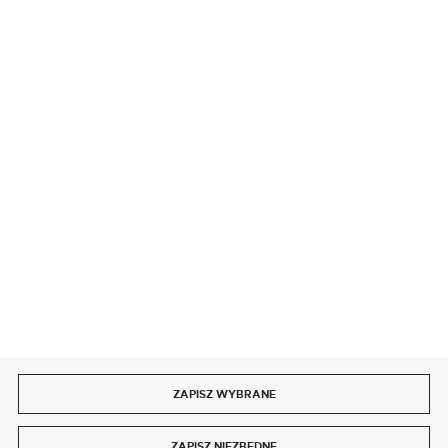
BEZPIECZNE PŁATNOŚCI
SZYBKA DOSTAWA
DOŁĄCZ DO NAS
ZAPISZ WYBRANE
Copyright by delmet.pl
ZAPISZ NIEZBĘDNE