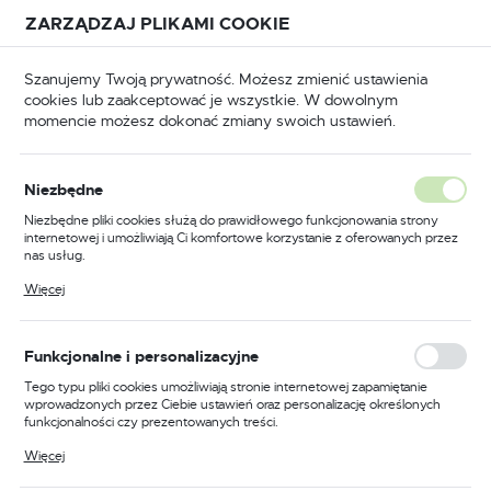
Przejdź do treści.
Przejdź do menu.
Przejdź do wyszukiwarki.
ZARZĄDZAJ PLIKAMI COOKIE
USTAWIENIA REGIONALNE
Szanujemy Twoją prywatność. Możesz zmienić ustawienia
cookies lub zaakceptować je wszystkie. W dowolnym
Lokalizacja
momencie możesz dokonać zmiany swoich ustawień.
Polska
Odzież trudnopalna
Kombinezony trudnopalne
Język
Niezbędne
polski
Poprzedni
Następny
Niezbędne pliki cookies służą do prawidłowego funkcjonowania strony
internetowej i umożliwiają Ci komfortowe korzystanie z oferowanych przez
Waluta
nas usług.
Kombinezon trudnopalny
Polski złoty (PLN)
Pliki cookies odpowiadają na podejmowane przez Ciebie działania w celu
Więcej
m.in. dostosowania Twoich ustawień preferencji prywatności, logowania czy
Bizflame Industry, kolor
wypełniania formularzy. Dzięki plikom cookies strona, z której korzystasz,
może działać bez zakłóceń.
granatowy, rozmiar M
ZAPISZ
Funkcjonalne i personalizacyjne
Tego typu pliki cookies umożliwiają stronie internetowej zapamiętanie
wprowadzonych przez Ciebie ustawień oraz personalizację określonych
funkcjonalności czy prezentowanych treści.
Dzięki tym plikom cookies możemy zapewnić Ci większy komfort
Więcej
korzystania z funkcjonalności naszej strony poprzez dopasowanie jej do
Twoich indywidualnych preferencji. Wyrażenie zgody na funkcjonalne i