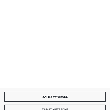
BEZPIECZNE PŁATNOŚCI
SZYBKA DOSTAWA
DOŁĄCZ DO NAS
ZAPISZ WYBRANE
Copyright by delmet.pl
ZAPISZ NIEZBĘDNE