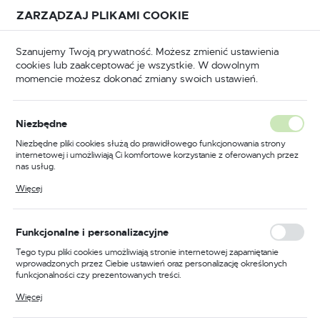
Przejdź do treści.
Przejdź do menu.
Przejdź do wyszukiwarki.
ZARZĄDZAJ PLIKAMI COOKIE
USTAWIENIA REGIONALNE
Szanujemy Twoją prywatność. Możesz zmienić ustawienia
cookies lub zaakceptować je wszystkie. W dowolnym
Lokalizacja
momencie możesz dokonać zmiany swoich ustawień.
Polska
Odzież trudnopalna
Kombinezony trudnopalne
Język
Niezbędne
polski
Poprzedni
Następny
Niezbędne pliki cookies służą do prawidłowego funkcjonowania strony
internetowej i umożliwiają Ci komfortowe korzystanie z oferowanych przez
Waluta
nas usług.
Kombinezon trudnopalny
Polski złoty (PLN)
Pliki cookies odpowiadają na podejmowane przez Ciebie działania w celu
Więcej
m.in. dostosowania Twoich ustawień preferencji prywatności, logowania czy
Bizflame Industry, kolor
wypełniania formularzy. Dzięki plikom cookies strona, z której korzystasz,
może działać bez zakłóceń.
granatowy, rozmiar XXL
ZAPISZ
Funkcjonalne i personalizacyjne
Tego typu pliki cookies umożliwiają stronie internetowej zapamiętanie
wprowadzonych przez Ciebie ustawień oraz personalizację określonych
funkcjonalności czy prezentowanych treści.
Dzięki tym plikom cookies możemy zapewnić Ci większy komfort
Więcej
korzystania z funkcjonalności naszej strony poprzez dopasowanie jej do
Twoich indywidualnych preferencji. Wyrażenie zgody na funkcjonalne i