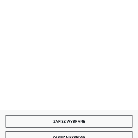
BEZPIECZNE PŁATNOŚCI
SZYBKA DOSTAWA
DOŁĄCZ DO NAS
ZAPISZ WYBRANE
Copyright by delmet.pl
ZAPISZ NIEZBĘDNE