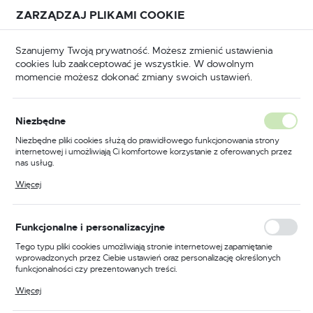
Przejdź do treści.
Przejdź do menu.
Przejdź do wyszukiwarki.
ZARZĄDZAJ PLIKAMI COOKIE
USTAWIENIA REGIONALNE
Szanujemy Twoją prywatność. Możesz zmienić ustawienia
cookies lub zaakceptować je wszystkie. W dowolnym
Lokalizacja
momencie możesz dokonać zmiany swoich ustawień.
Polska
Odzież trudnopalna
Kombinezony trudnopalne
Język
Niezbędne
polski
Poprzedni
Następny
Niezbędne pliki cookies służą do prawidłowego funkcjonowania strony
internetowej i umożliwiają Ci komfortowe korzystanie z oferowanych przez
Waluta
nas usług.
Kombinezon trudnopalny
Polski złoty (PLN)
Pliki cookies odpowiadają na podejmowane przez Ciebie działania w celu
Więcej
m.in. dostosowania Twoich ustawień preferencji prywatności, logowania czy
Bizflame Industry, kolor
wypełniania formularzy. Dzięki plikom cookies strona, z której korzystasz,
może działać bez zakłóceń.
granatowy, rozmiar L
ZAPISZ
Funkcjonalne i personalizacyjne
Tego typu pliki cookies umożliwiają stronie internetowej zapamiętanie
wprowadzonych przez Ciebie ustawień oraz personalizację określonych
funkcjonalności czy prezentowanych treści.
Dzięki tym plikom cookies możemy zapewnić Ci większy komfort
Więcej
korzystania z funkcjonalności naszej strony poprzez dopasowanie jej do
Twoich indywidualnych preferencji. Wyrażenie zgody na funkcjonalne i