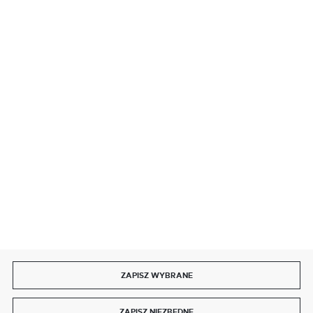
BEZPIECZNE PŁATNOŚCI
SZYBKA DOSTAWA
DOŁĄCZ DO NAS
ZAPISZ WYBRANE
Copyright by delmet.pl
ZAPISZ NIEZBĘDNE